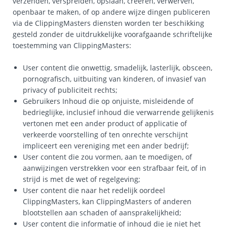
verzenden, verspreiden, opslaan, creëren, verwerven,
openbaar te maken, of op andere wijze dingen publiceren
via de ClippingMasters diensten worden ter beschikking
gesteld zonder de uitdrukkelijke voorafgaande schriftelijke
toestemming van ClippingMasters:
User content die onwettig, smadelijk, lasterlijk, obsceen,
pornografisch, uitbuiting van kinderen, of invasief van
privacy of publiciteit rechts;
Gebruikers Inhoud die op onjuiste, misleidende of
bedrieglijke, inclusief inhoud die verwarrende gelijkenis
vertonen met een ander product of applicatie of
verkeerde voorstelling of ten onrechte verschijnt
impliceert een vereniging met een ander bedrijf;
User content die zou vormen, aan te moedigen, of
aanwijzingen verstrekken voor een strafbaar feit, of in
strijd is met de wet of regelgeving;
User content die naar het redelijk oordeel
ClippingMasters, kan ClippingMasters of anderen
blootstellen aan schaden of aansprakelijkheid;
User content die informatie of inhoud die je niet het