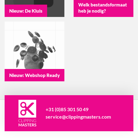
Welk bestandsformaat
Nieuw: De Kluis
heb je nodig?
Nieuw: Webshop Ready
+31 (0)85 301 50 49
service@clippingmasters.com