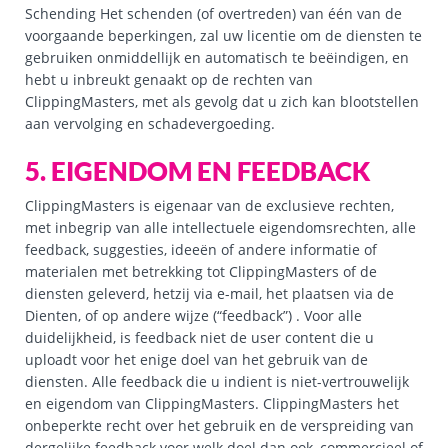
Schending Het schenden (of overtreden) van één van de
voorgaande beperkingen, zal uw licentie om de diensten te
gebruiken onmiddellijk en automatisch te beëindigen, en
hebt u inbreukt genaakt op de rechten van
ClippingMasters, met als gevolg dat u zich kan blootstellen
aan vervolging en schadevergoeding.
5. EIGENDOM EN FEEDBACK
ClippingMasters is eigenaar van de exclusieve rechten,
met inbegrip van alle intellectuele eigendomsrechten, alle
feedback, suggesties, ideeën of andere informatie of
materialen met betrekking tot ClippingMasters of de
diensten geleverd, hetzij via e-mail, het plaatsen via de
Dienten, of op andere wijze (“feedback”) . Voor alle
duidelijkheid, is feedback niet de user content die u
uploadt voor het enige doel van het gebruik van de
diensten. Alle feedback die u indient is niet-vertrouwelijk
en eigendom van ClippingMasters. ClippingMasters het
onbeperkte recht over het gebruik en de verspreiding van
dergelijke feedback voor welk doel dan ook, commercieel of