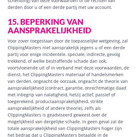
schending) van deze voorwaarden of de rechten van
derden door u of een derde partij met uw account.
15. BEPERKING VAN
AANSPRAKELIJKHEID
Voor zover toegestaan door de toepasselijke wetgeving, zal
ClippingMasters niet aansprakelijk jegens u of een derde
partij voor enige incidentele, speciale, indirecte, gevolg
trekkend, of welke bestraffende schade dan ook,
voortvloeiende uit of in verband met deze voorwaarden, de
dienst, het ClippingMasters materiaal of handelsmerken
van derden, ongeacht de oorzaak, ongeacht de theorie van
aansprakelijkheid (contract, garantie, onrechtmatige daad
met inbegrip van nalatigheid, hetzij actief, passief of
toegerekend, productaansprakelijkheid, strikte
aansprakelijkheid of andere theorie), zelfs als
ClippingMasters is geadviseerd geweest over de
mogelijkheid van dergelijke schade. In geen geval zal de
totale aansprakelijkheid van ClippingMasters hoger zijn
het bedrag dat u ClippingMasters betaalde in de