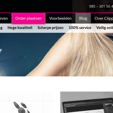
085 – 301 50 
ieven
Order plaatsen
Voorbeelden
Blog
Over Clip
ng
Hoge kwaliteit
Scherpe prijzen
100% service
Veilig on