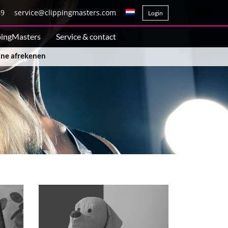
49
service@clippingmasters.com
Login
pingMasters
Service & contact
line afrekenen