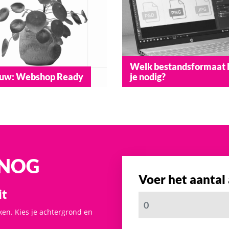
Welk bestandsformaat 
uw: Webshop Ready
je nodig?
 NOG
Voer het aantal
it
ken. Kies je achtergrond en