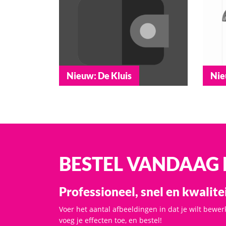
Nieuw: De Kluis
Nie
BESTEL VANDAAG
Professioneel, snel en kwalite
Voer het aantal afbeeldingen in dat je wilt bewer
voeg je effecten toe, en bestel!