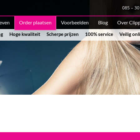
085 – 30
ieven
Order plaatsen
Voorbeelden
Blog
Over Clip
ng
Hoge kwaliteit
Scherpe prijzen
100% service
Veilig on