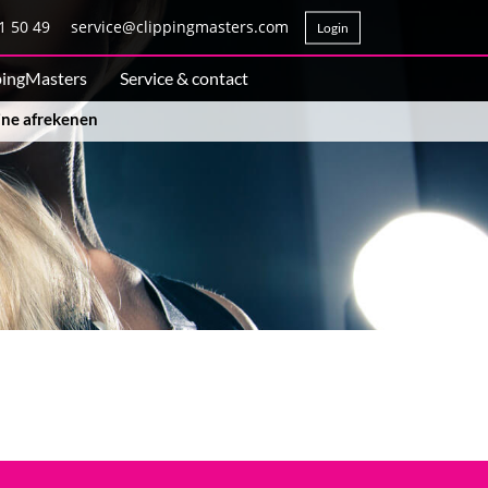
1 50 49
service@clippingmasters.com
Login
pingMasters
Service & contact
line afrekenen