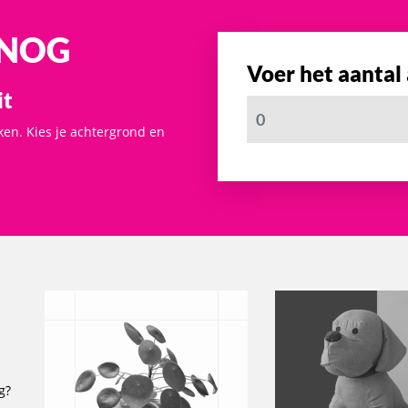
 NOG
Voer het aantal
it
ken. Kies je achtergrond en
g?