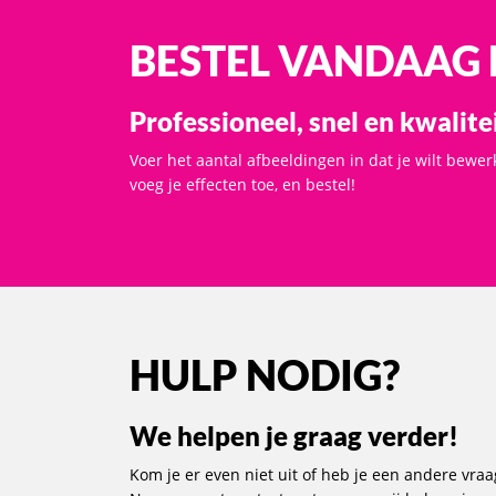
BESTEL VANDAAG
Professioneel, snel en kwalite
Voer het aantal afbeeldingen in dat je wilt bewer
voeg je effecten toe, en bestel!
HULP NODIG?
We helpen je graag verder!
Kom je er even niet uit of heb je een andere vraa