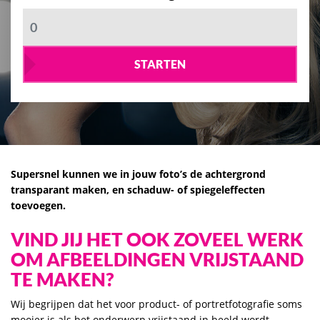
STARTEN
Supersnel kunnen we in jouw foto’s de achtergrond
transparant maken, en schaduw- of spiegeleffecten
toevoegen.
VIND JIJ HET OOK ZOVEEL WERK
OM AFBEELDINGEN VRIJSTAAND
TE MAKEN?
Wij begrijpen dat het voor product- of portretfotografie soms
mooier is als het onderwerp vrijstaand in beeld wordt