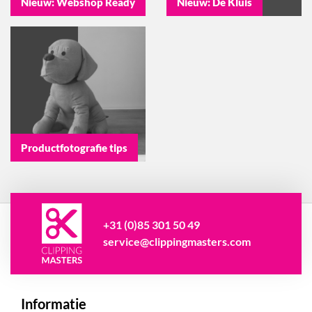
Nieuw: Webshop Ready
Nieuw: De Kluis
Productfotografie tips
+31 (0)85 301 50 49
service@clippingmasters.com
Informatie