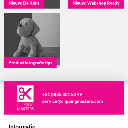
Nieuw: De Kluis
Nieuw: Webshop Ready
Productfotografie tips
+31 (0)85 301 50 49
service@clippingmasters.com
Informatie